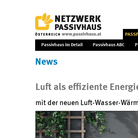
PASS
Passivhaus im Detail
Passivhaus ABC
P
News
Luft als effiziente Energ
mit der neuen Luft-Wasser-Wä