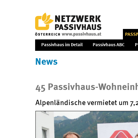
PASS
Passivhaus im Detail
Passivhaus ABC
P
News
45 Passivhaus-Wohnein
Alpenländische vermietet um 7,2