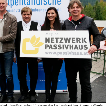
dische), Hansjörg Fuchs (Bürgermeister Lechaschau), Ing. Klemens Vögele