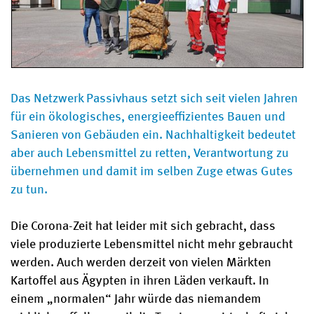
Das Netzwerk Passivhaus setzt sich seit vielen Jahren
für ein ökologisches, energieeffizientes Bauen und
Sanieren von Gebäuden ein. Nachhaltigkeit bedeutet
aber auch Lebensmittel zu retten, Verantwortung zu
übernehmen und damit im selben Zuge etwas Gutes
zu tun.
Die Corona-Zeit hat leider mit sich gebracht, dass
viele produzierte Lebensmittel nicht mehr gebraucht
werden. Auch werden derzeit von vielen Märkten
Kartoffel aus Ägypten in ihren Läden verkauft. In
einem „normalen“ Jahr würde das niemandem